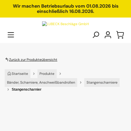
alt springen
Wir machen Betriebsurlaub vom 01.08.2026 bis
einschließlich 16.08.2026.
Zurück zur Produkteübersicht
Startseite
Produkte
Bänder, Scharniere, Anschweißbandrollen
Stangenscharniere
Stangenscharnier
Bildergalerie überspringen