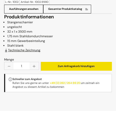
L-Nr.: 1002
Artikel-Nr.: 1002.9980
Ausführungen ansehen
Gesamter Produktkatalog
Produktinformationen
Stangenscharnier
ungelocht
32 x 1 x 3500 mm
1,75 mm Stahldorndurchmesser
15 mm Gewerbeeinteilung
Stahl blank
Technische Zeichnung
Menge
Produkt Anzahl: Gib den gewünschten Wert ein oder benu
Zum Anfragekorb hinzufügen
Schneller zum Angebot
Rufen Sie uns gerne an unter
+49 (0) 202 / 264 80 20
um zeitnah ein
Angebot zu diesem Artikel zu bekommen