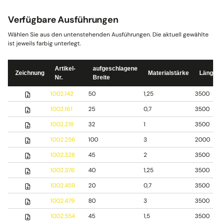
Verfügbare Ausführungen
Wählen Sie aus den untenstehenden Ausführungen. Die aktuell gewählte
ist jeweils farbig unterlegt.
Artikel-
aufgeschlagene
Zeichnung
Materialstärke
Länge
Nr.
Breite
1002.142
50
1,25
3500
1002.161
25
0,7
3500
1002.218
32
1
3500
1002.256
100
3
2000
1002.326
45
2
3500
1002.376
40
1,25
3500
1002.459
20
0,7
3500
1002.479
80
3
3500
1002.554
45
1,5
3500