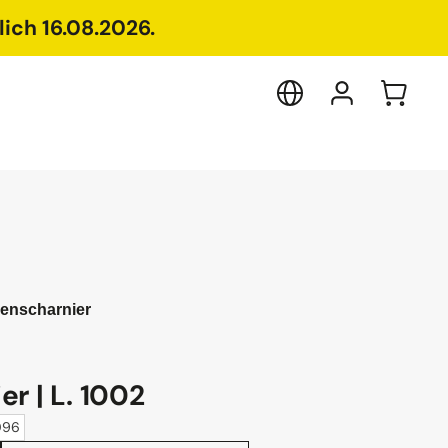
ich 16.08.2026.
enscharnier
r | L. 1002
8096