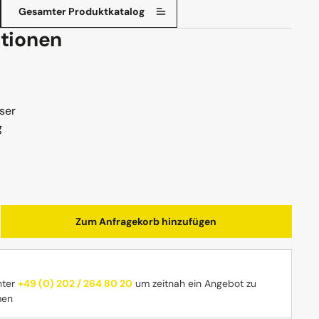
Gesamter Produktkatalog
tionen
ser
g
b den gewünschten Wert ein oder benutz
Zum Anfragekorb hinzufügen
nter
+49 (0) 202 / 264 80 20
um zeitnah ein Angebot zu
men