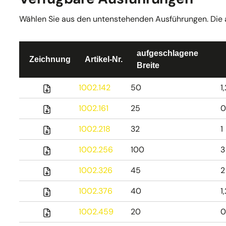
Wählen Sie aus den untenstehenden Ausführungen. Die akt
aufgeschlagene
Zeichnung
Artikel-Nr.
Breite
1002.142
50
1
1002.161
25
0
1002.218
32
1
1002.256
100
3
1002.326
45
2
1002.376
40
1
1002.459
20
0