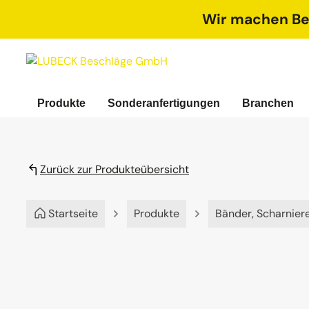
springen
Zur Hauptnavigation springen
Wir machen Bet
Produkte
Sonderanfertigungen
Branchen
Zurück zur Produkteübersicht
Startseite
Produkte
Bänder, Scharnier
Bildergalerie überspringen