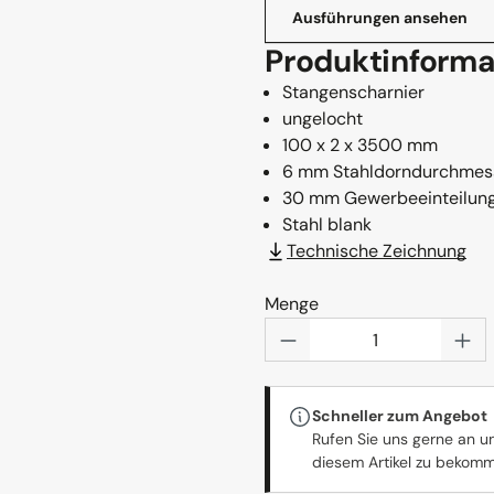
Ausführungen ansehen
Produktinforma
Stangenscharnier
ungelocht
100 x 2 x 3500 mm
6 mm Stahldorndurchmes
30 mm Gewerbeeinteilun
Stahl blank
Technische Zeichnung
Menge
Produkt Anzahl: Gi
Schneller zum Angebot
Rufen Sie uns gerne an u
diesem Artikel zu bekom