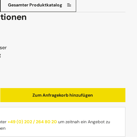
Gesamter Produktkatalog
tionen
ser
g
b den gewünschten Wert ein oder benutz
Zum Anfragekorb hinzufügen
nter
+49 (0) 202 / 264 80 20
um zeitnah ein Angebot zu
men