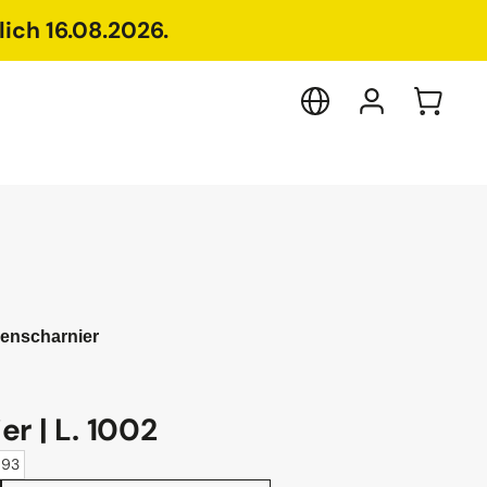
ich 16.08.2026.
enscharnier
r | L. 1002
893