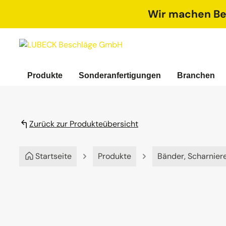
springen
Zur Hauptnavigation springen
Wir machen Bet
Produkte
Sonderanfertigungen
Branchen
Zurück zur Produkteübersicht
Startseite
Produkte
Bänder, Scharnier
Bildergalerie überspringen