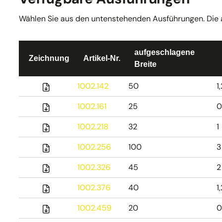
Wählen Sie aus den untenstehenden Ausführungen. Die akt
aufgeschlagene
Zeichnung
Artikel-Nr.
Breite
1002.142
50
1
1002.161
25
0
1002.218
32
1
1002.256
100
3
1002.326
45
2
1002.376
40
1
1002.459
20
0