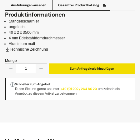
Ausführungen ansehen
Gesamter Produktkatalog
Produktinformationen
Stangenscharnier
ungelocht
40 x 2 x 3500 mm
4 mm Edelstahldorndurchmesser
Aluminium matt
Technische Zeichnung
Menge
Produkt Anzahl: Gib den gewünschten Wert ein oder benut
Zum Anfragekorb hinzufügen
Schneller zum Angebot
Rufen Sie uns gerne an unter
+49 (0) 202 / 264 80 20
um zeitnah ein
Angebot zu diesem Artikel zu bekommen