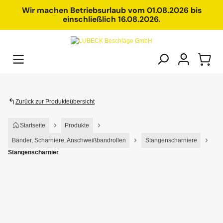
alt springen
Wir machen Betriebsurlaub vom 01.08.2026 bis
einschließlich 16.08.2026.
Zurück zur Produkteübersicht
Startseite
Produkte
Bänder, Scharniere, Anschweißbandrollen
Stangenscharniere
Stangenscharnier
Bildergalerie überspringen