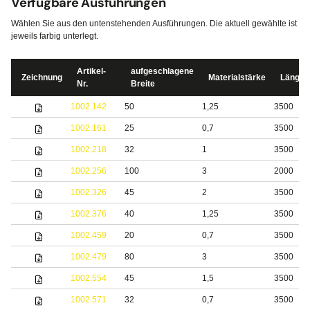
Verfügbare Ausführungen
Wählen Sie aus den untenstehenden Ausführungen. Die aktuell gewählte ist
jeweils farbig unterlegt.
Artikel-
aufgeschlagene
Zeichnung
Materialstärke
Länge
Nr.
Breite
1002.142
50
1,25
3500
1002.161
25
0,7
3500
1002.218
32
1
3500
1002.256
100
3
2000
1002.326
45
2
3500
1002.376
40
1,25
3500
1002.459
20
0,7
3500
1002.479
80
3
3500
1002.554
45
1,5
3500
1002.571
32
0,7
3500