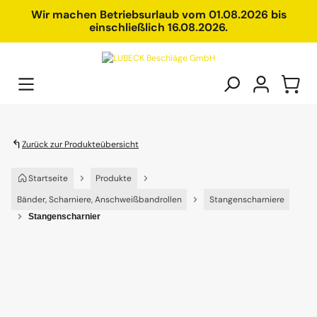
alt springen
Wir machen Betriebsurlaub vom 01.08.2026 bis
einschließlich 16.08.2026.
Zurück zur Produkteübersicht
Startseite
Produkte
Bänder, Scharniere, Anschweißbandrollen
Stangenscharniere
Stangenscharnier
Bildergalerie überspringen