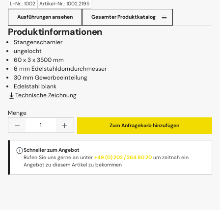
L-Nr.: 1002
Artikel-Nr.: 1002.2195
Ausführungen ansehen
Gesamter Produktkatalog
Produktinformationen
Stangenscharnier
ungelocht
60 x 3 x 3500 mm
6 mm Edelstahldorndurchmesser
30 mm Gewerbeeinteilung
Edelstahl blank
Technische Zeichnung
Menge
Produkt Anzahl: Gib den gewünschten Wert ein oder benu
Zum Anfragekorb hinzufügen
Schneller zum Angebot
Rufen Sie uns gerne an unter
+49 (0) 202 / 264 80 20
um zeitnah ein
Angebot zu diesem Artikel zu bekommen