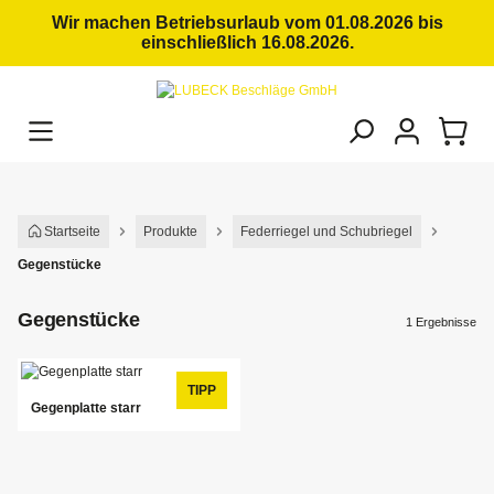
alt springen
Wir machen Betriebsurlaub vom 01.08.2026 bis
einschließlich 16.08.2026.
Startseite
Produkte
Federriegel und Schubriegel
Gegenstücke
Gegenstücke
1 Ergebnisse
TIPP
Gegenplatte starr