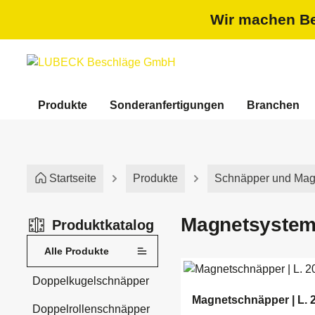
springen
Zur Hauptnavigation springen
Wir machen Bet
Produkte
Sonderanfertigungen
Branchen
Startseite
Produkte
Schnäpper und Mag
Magnetsyste
Produktkatalog
Alle Produkte
Doppelkugelschnäpper
Magnetschnäpper | L. 
Doppelrollenschnäpper