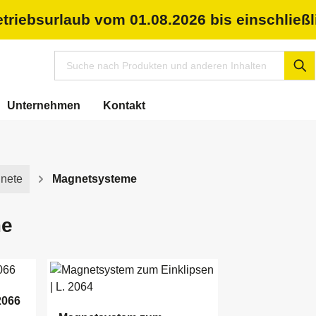
riebsurlaub vom 01.08.2026 bis einschließl
Unternehmen
Kontakt
nete
Magnetsysteme
me
2066