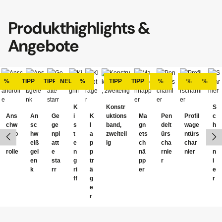
Produkthighlights &
Angebote
Produktgalerie überspringen
%
TIPP
TIPP
NEU
%
TIPP
TIPP
%
%
%
K
Konstr
S
Ans
An
Ge
i
K
uktions
Ma
Pen
Profil
c
chw
sc
ge
s
l
band,
gn
delt
wage
h
eißb
hw
npl
t
a
zweiteil
ets
ürs
ntürs
a
and
eiß
att
e
p
ig
ch
cha
char
r
rolle
gel
e
n
p
nä
rnie
nier
n
en
sta
g
tr
pp
r
i
k
rr
ri
ä
er
e
ff
g
r
e
r