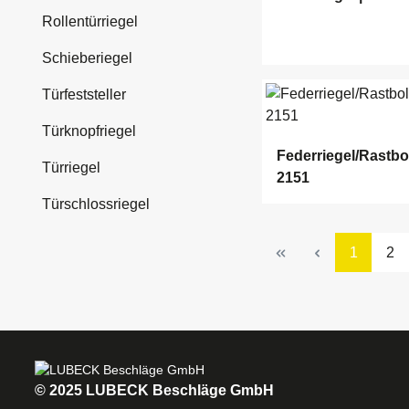
Rollentürriegel
Schieberiegel
Türfeststeller
Türknopfriegel
Federriegel/Rastbol
Türriegel
2151
Türschlossriegel
Seite
Sei
1
2
© 2025 LUBECK Beschläge GmbH