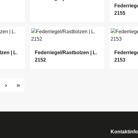
Federriege
2155
zen | L.
Federriegel/Rastbolzen | L.
Federriege
2152
2153
te
Kontaktinf