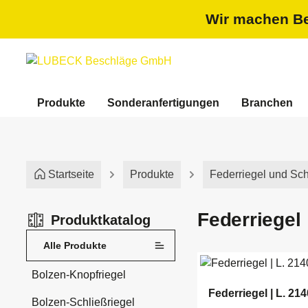
springen
Zur Hauptnavigation springen
Wir machen Bet
Produkte
Sonderanfertigungen
Branchen
Startseite
Produkte
Federriegel und Sch
Federriegel
Produktkatalog
Alle Produkte
Bolzen-Knopfriegel
Federriegel | L. 214
Bolzen-Schließriegel