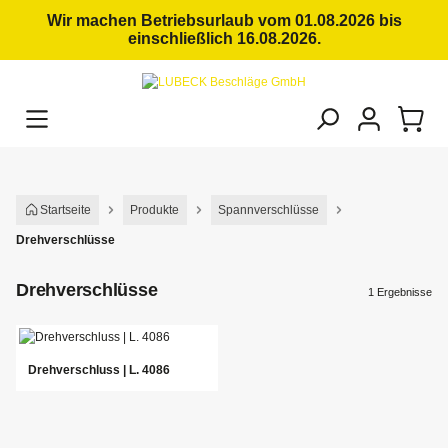
alt springen
Wir machen Betriebsurlaub vom 01.08.2026 bis
einschließlich 16.08.2026.
Startseite
Produkte
Spannverschlüsse
Drehverschlüsse
Drehverschlüsse
1 Ergebnisse
Drehverschluss | L. 4086