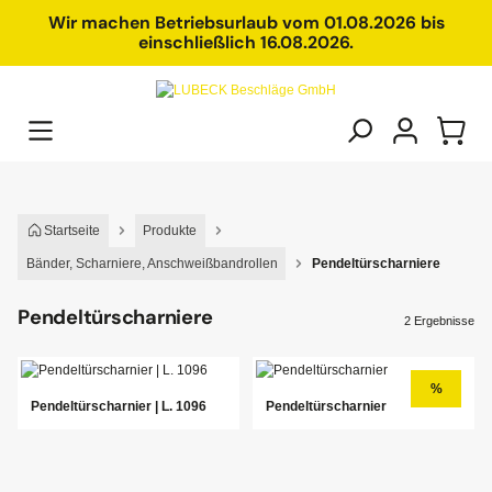
alt springen
Wir machen Betriebsurlaub vom 01.08.2026 bis
einschließlich 16.08.2026.
Startseite
Produkte
Bänder, Scharniere, Anschweißbandrollen
Pendeltürscharniere
Pendeltürscharniere
2 Ergebnisse
%
Pendeltürscharnier | L. 1096
Pendeltürscharnier