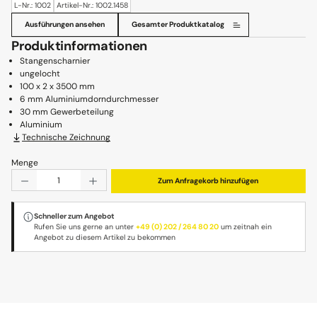
L-Nr.: 1002
Artikel-Nr.: 1002.1458
Ausführungen ansehen
Gesamter Produktkatalog
Produktinformationen
Stangenscharnier
ungelocht
100 x 2 x 3500 mm
6 mm Aluminiumdorndurchmesser
30 mm Gewerbeteilung
Aluminium
Technische Zeichnung
Menge
Produkt Anzahl: Gib den gewünschten Wert ein oder benu
Zum Anfragekorb hinzufügen
Schneller zum Angebot
Rufen Sie uns gerne an unter
+49 (0) 202 / 264 80 20
um zeitnah ein
Angebot zu diesem Artikel zu bekommen