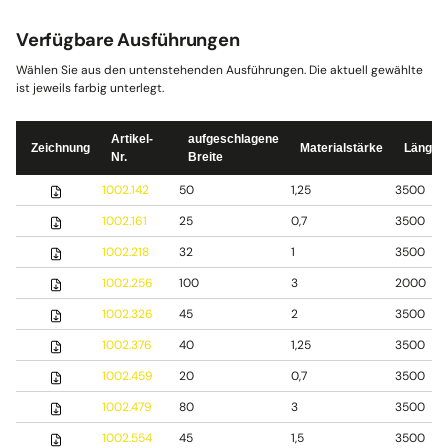
Verfügbare Ausführungen
Wählen Sie aus den untenstehenden Ausführungen. Die aktuell gewählte
ist jeweils farbig unterlegt.
Artikel-
aufgeschlagene
Zeichnung
Materialstärke
Länge
Nr.
Breite
1002.142
50
1,25
3500
1002.161
25
0,7
3500
1002.218
32
1
3500
1002.256
100
3
2000
1002.326
45
2
3500
1002.376
40
1,25
3500
1002.459
20
0,7
3500
1002.479
80
3
3500
1002.554
45
1,5
3500