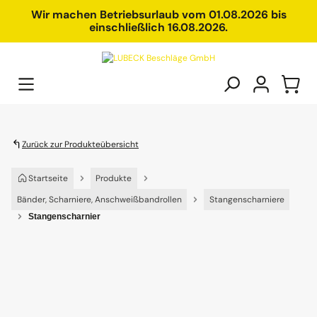
alt springen
Wir machen Betriebsurlaub vom 01.08.2026 bis
einschließlich 16.08.2026.
Zurück zur Produkteübersicht
Startseite
Produkte
Bänder, Scharniere, Anschweißbandrollen
Stangenscharniere
Stangenscharnier
Bildergalerie überspringen