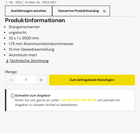
L-Nr.: 1002
Artikel-Nr.: 1002.1457
Ausführungen ansehen
Gesamter Produktkatalog
Produktinformationen
Stangenscharnier
ungelocht
32 x 1 x 3500 mm
1,75 mm Aluminiumdorndurchmesser
15 mm Gewerbeeinteilung
Aluminium matt
Technische Zeichnung
Menge
Produkt Anzahl: Gib den gewünschten Wert ein oder benu
Zum Anfragekorb hinzufügen
Schneller zum Angebot
Rufen Sie uns gerne an unter
+49 (0) 202 / 264 80 20
um zeitnah ein
Angebot zu diesem Artikel zu bekommen