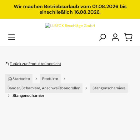
alt springen
Wir machen Betriebsurlaub vom 01.08.2026 bis
einschließlich 16.08.2026.
Zurück zur Produkteübersicht
Startseite
Produkte
Bänder, Scharniere, Anschweißbandrollen
Stangenscharniere
Stangenscharnier
Bildergalerie überspringen