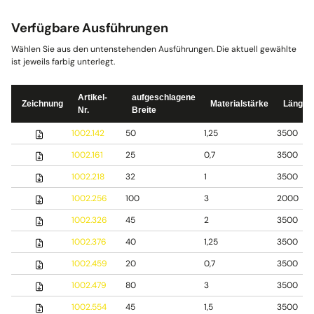
Verfügbare Ausführungen
Wählen Sie aus den untenstehenden Ausführungen. Die aktuell gewählte
ist jeweils farbig unterlegt.
Artikel-
aufgeschlagene
Zeichnung
Materialstärke
Länge
Nr.
Breite
1002.142
50
1,25
3500
1002.161
25
0,7
3500
1002.218
32
1
3500
1002.256
100
3
2000
1002.326
45
2
3500
1002.376
40
1,25
3500
1002.459
20
0,7
3500
1002.479
80
3
3500
1002.554
45
1,5
3500