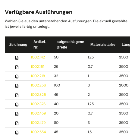
Verfügbare Ausführungen
Wählen Sie aus den untenstehenden Ausführungen. Die aktuell gewählte
ist jeweils farbig unterlegt.
Artikel-
aufgeschlagene
Zeichnung
Materialstärke
Länge
Nr.
Breite
1002.142
50
1,25
3500
1002.161
25
0,7
3500
1002.218
32
1
3500
1002.256
100
3
2000
1002.326
45
2
3500
1002.376
40
1,25
3500
1002.459
20
0,7
3500
1002.479
80
3
3500
1002.554
45
1,5
3500