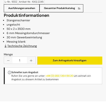
L-Nr.: 1002
Artikel-Nr.: 1002.2245
Ausführungen ansehen
Gesamter Produktkatalog
Produktinformationen
Stangenscharnier
ungelocht
50 x 2 x 3500 mm
6 mm Messingdorndurchmesser
30 mm Gewerbeeinteilung
Messing blank
Technische Zeichnung
Menge
Produkt Anzahl: Gib den gewünschten Wert ein oder benu
Zum Anfragekorb hinzufügen
Schneller zum Angebot
Rufen Sie uns gerne an unter
+49 (0) 202 / 264 80 20
um zeitnah ein
Angebot zu diesem Artikel zu bekommen