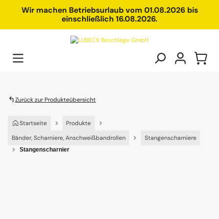
alt springen
Wir machen Betriebsurlaub vom 01.08.2026 bis
einschließlich 16.08.2026.
Zurück zur Produkteübersicht
Startseite
Produkte
Bänder, Scharniere, Anschweißbandrollen
Stangenscharniere
Stangenscharnier
Bildergalerie überspringen