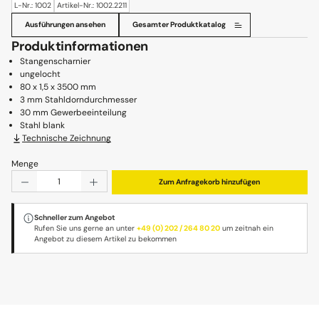
L-Nr.: 1002
Artikel-Nr.: 1002.2211
Ausführungen ansehen
Gesamter Produktkatalog
Produktinformationen
Stangenscharnier
ungelocht
80 x 1,5 x 3500 mm
3 mm Stahldorndurchmesser
30 mm Gewerbeeinteilung
Stahl blank
Technische Zeichnung
Menge
Produkt Anzahl: Gib den gewünschten Wert ein oder benu
Zum Anfragekorb hinzufügen
Schneller zum Angebot
Rufen Sie uns gerne an unter
+49 (0) 202 / 264 80 20
um zeitnah ein
Angebot zu diesem Artikel zu bekommen