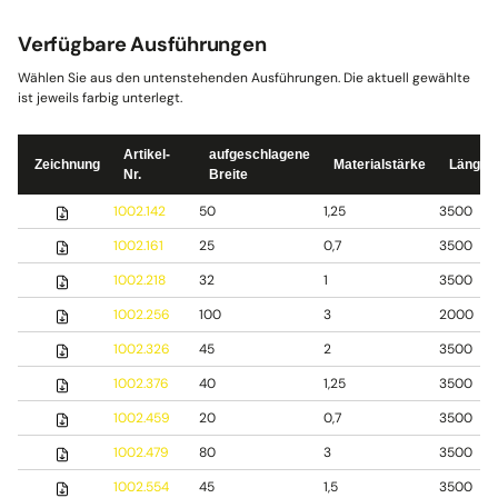
Verfügbare Ausführungen
Wählen Sie aus den untenstehenden Ausführungen. Die aktuell gewählte
ist jeweils farbig unterlegt.
Artikel-
aufgeschlagene
Zeichnung
Materialstärke
Länge
Nr.
Breite
1002.142
50
1,25
3500
1002.161
25
0,7
3500
1002.218
32
1
3500
1002.256
100
3
2000
1002.326
45
2
3500
1002.376
40
1,25
3500
1002.459
20
0,7
3500
1002.479
80
3
3500
1002.554
45
1,5
3500