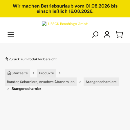
alt springen
Wir machen Betriebsurlaub vom 01.08.2026 bis
einschließlich 16.08.2026.
Zurück zur Produkteübersicht
Startseite
Produkte
Bänder, Scharniere, Anschweißbandrollen
Stangenscharniere
Stangenscharnier
Bildergalerie überspringen