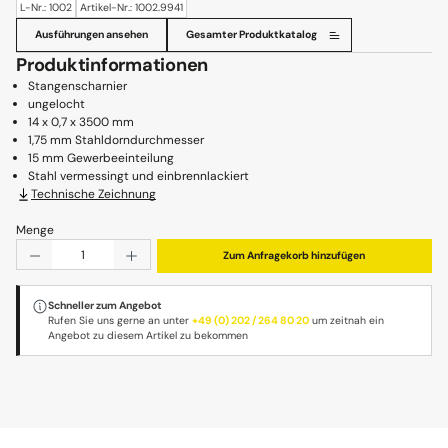
L-Nr.: 1002
Artikel-Nr.: 1002.9941
Ausführungen ansehen
Gesamter Produktkatalog
Produktinformationen
Stangenscharnier
ungelocht
14 x 0,7 x 3500 mm
1,75 mm Stahldorndurchmesser
15 mm Gewerbeeinteilung
Stahl vermessingt und einbrennlackiert
Technische Zeichnung
Menge
Produkt Anzahl: Gib den gewünschten Wert ein oder benu
Zum Anfragekorb hinzufügen
Schneller zum Angebot
Rufen Sie uns gerne an unter
+49 (0) 202 / 264 80 20
um zeitnah ein
Angebot zu diesem Artikel zu bekommen