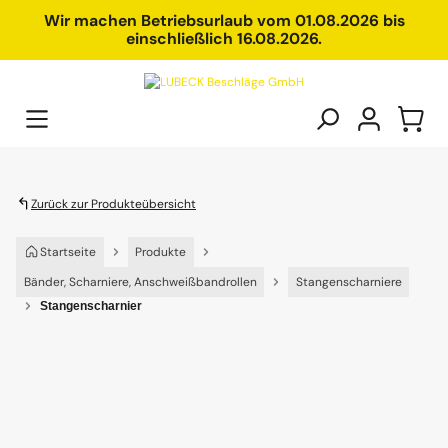
alt springen
Wir machen Betriebsurlaub vom 01.08.2026 bis
einschließlich 16.08.2026.
Zurück zur Produkteübersicht
Startseite
Produkte
Bänder, Scharniere, Anschweißbandrollen
Stangenscharniere
Stangenscharnier
Bildergalerie überspringen