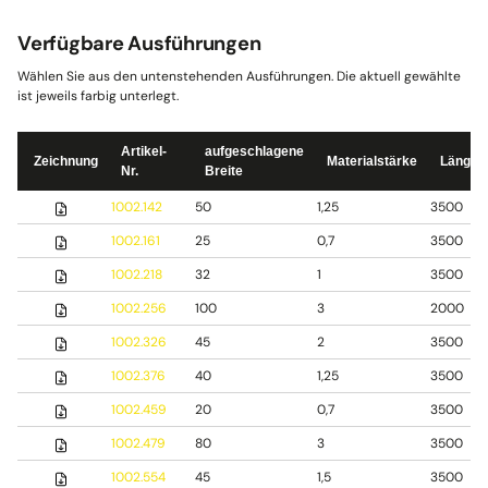
Verfügbare Ausführungen
Wählen Sie aus den untenstehenden Ausführungen. Die aktuell gewählte
ist jeweils farbig unterlegt.
Artikel-
aufgeschlagene
Zeichnung
Materialstärke
Länge
Nr.
Breite
1002.142
50
1,25
3500
1002.161
25
0,7
3500
1002.218
32
1
3500
1002.256
100
3
2000
1002.326
45
2
3500
1002.376
40
1,25
3500
1002.459
20
0,7
3500
1002.479
80
3
3500
1002.554
45
1,5
3500