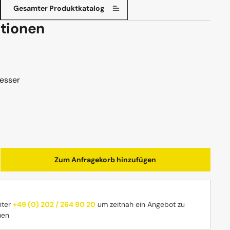
Gesamter Produktkatalog
tionen
esser
b den gewünschten Wert ein oder benutz
Zum Anfragekorb hinzufügen
nter
+49 (0) 202 / 264 80 20
um zeitnah ein Angebot zu
men