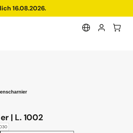
ich 16.08.2026.
enscharnier
r | L. 1002
0030