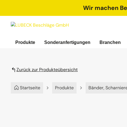
springen
Zur Hauptnavigation springen
Wir machen Bet
Produkte
Sonderanfertigungen
Branchen
Zurück zur Produkteübersicht
Startseite
Produkte
Bänder, Scharnier
Bildergalerie überspringen