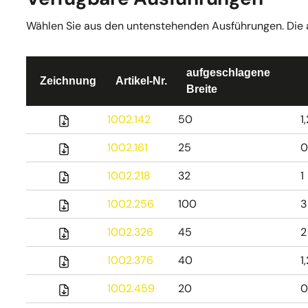
Wählen Sie aus den untenstehenden Ausführungen. Die akt
aufgeschlagene
Zeichnung
Artikel-Nr.
Breite
1002.142
50
1
1002.161
25
0
1002.218
32
1
1002.256
100
3
1002.326
45
2
1002.376
40
1
1002.459
20
0