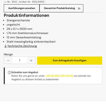
L-Nr.: 1002
Artikel-Nr.: 1002.9950
Ausführungen ansehen
Gesamter Produktkatalog
Produktinformationen
Stangenscharnier
ungelocht
28 x 0,7 x 3500 mm
1,75 mm Stahldorndurchmesser
15 mm Gewerbeeinteilung
Stahl messingfarbig einbrennlackiert
Technische Zeichnung
Menge
Produkt Anzahl: Gib den gewünschten Wert ein oder benu
Zum Anfragekorb hinzufügen
Schneller zum Angebot
Rufen Sie uns gerne an unter
+49 (0) 202 / 264 80 20
um zeitnah ein
Angebot zu diesem Artikel zu bekommen