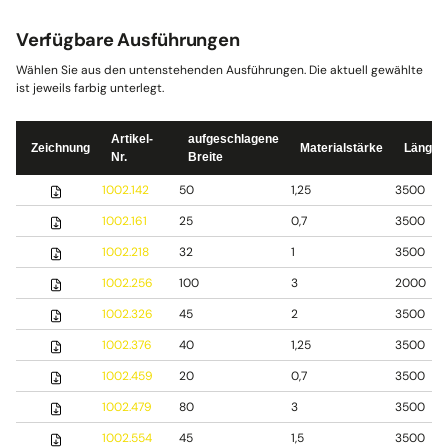
Verfügbare Ausführungen
Wählen Sie aus den untenstehenden Ausführungen. Die aktuell gewählte
ist jeweils farbig unterlegt.
Artikel-
aufgeschlagene
Zeichnung
Materialstärke
Länge
Nr.
Breite
1002.142
50
1,25
3500
1002.161
25
0,7
3500
1002.218
32
1
3500
1002.256
100
3
2000
1002.326
45
2
3500
1002.376
40
1,25
3500
1002.459
20
0,7
3500
1002.479
80
3
3500
1002.554
45
1,5
3500