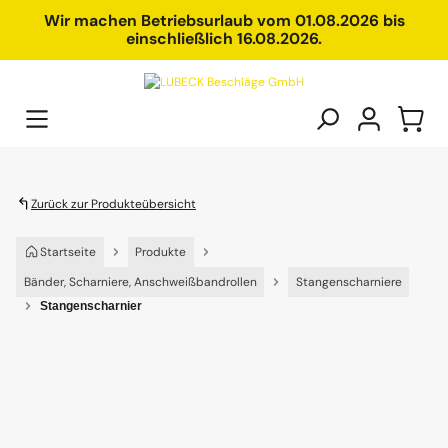
alt springen
Wir machen Betriebsurlaub vom 01.08.2026 bis
einschließlich 16.08.2026.
Zurück zur Produkteübersicht
Startseite
Produkte
Bänder, Scharniere, Anschweißbandrollen
Stangenscharniere
Stangenscharnier
Bildergalerie überspringen