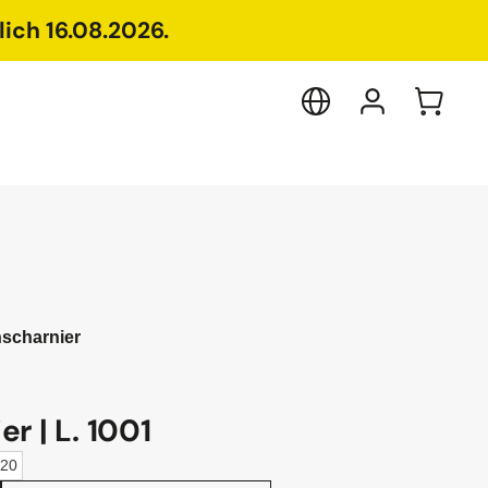
ich 16.08.2026.
scharnier
r | L. 1001
920