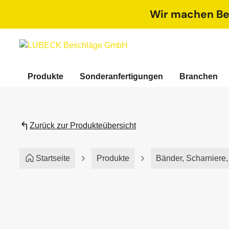
springen
Zur Hauptnavigation springen
Wir machen Bet
Produkte
Sonderanfertigungen
Branchen
Zurück zur Produkteübersicht
Startseite
Produkte
Bänder, Scharniere
Bildergalerie überspringen