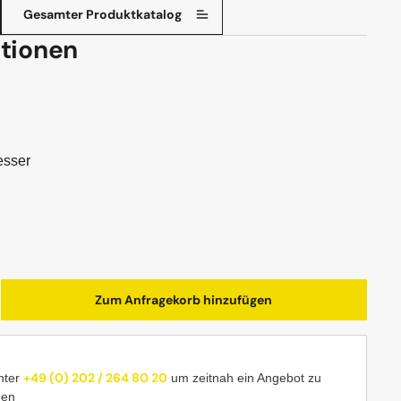
Gesamter Produktkatalog
tionen
esser
b den gewünschten Wert ein oder benutze d
Zum Anfragekorb hinzufügen
+49 (0) 202 / 264 80 20
nter
um zeitnah ein Angebot zu
men