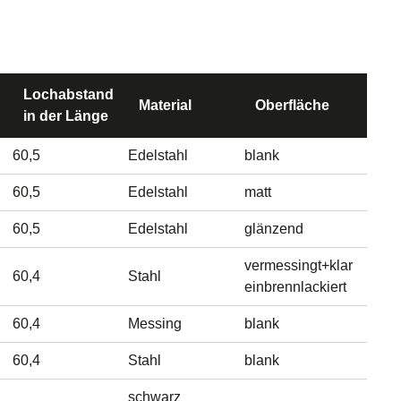
Lochabstand
Material
Oberfläche
in der Länge
60,5
Edelstahl
blank
60,5
Edelstahl
matt
60,5
Edelstahl
glänzend
vermessingt+klar
60,4
Stahl
einbrennlackiert
60,4
Messing
blank
60,4
Stahl
blank
schwarz