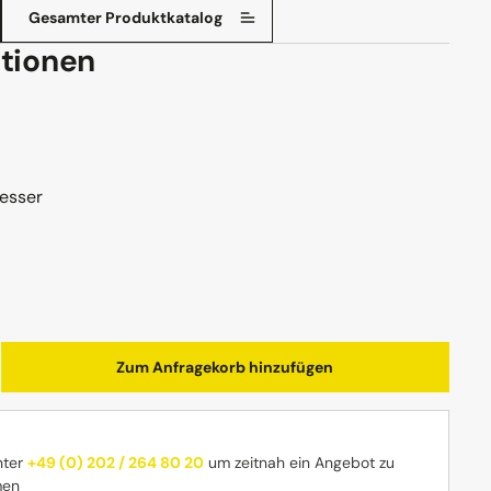
Gesamter Produktkatalog
tionen
esser
b den gewünschten Wert ein oder benutz
Zum Anfragekorb hinzufügen
nter
+49 (0) 202 / 264 80 20
um zeitnah ein Angebot zu
men