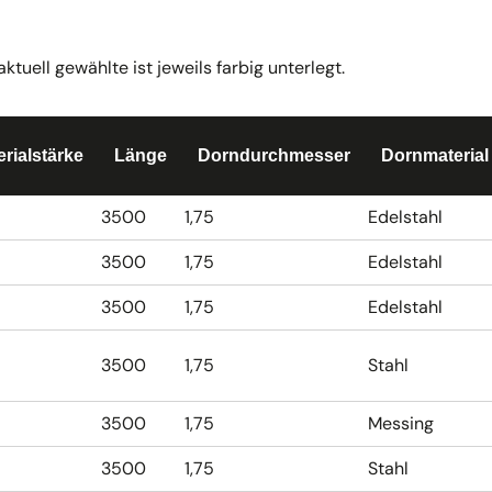
uell gewählte ist jeweils farbig unterlegt.
erialstärke
Länge
Dorndurchmesser
Dornmaterial
3500
1,75
Edelstahl
3500
1,75
Edelstahl
3500
1,75
Edelstahl
3500
1,75
Stahl
3500
1,75
Messing
3500
1,75
Stahl