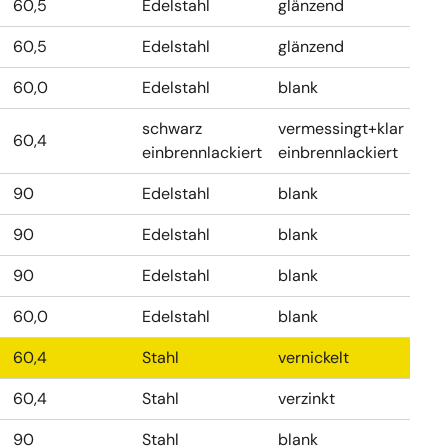
60,5
Edelstahl
glänzend
60,5
Edelstahl
glänzend
60,0
Edelstahl
blank
schwarz
vermessingt+klar
60,4
einbrennlackiert
einbrennlackiert
90
Edelstahl
blank
90
Edelstahl
blank
90
Edelstahl
blank
60,0
Edelstahl
blank
60,4
Stahl
vernickelt
60,4
Stahl
verzinkt
90
Stahl
blank