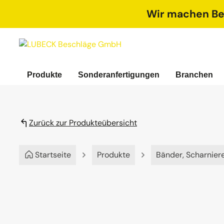
springen
Zur Hauptnavigation springen
Wir machen Bet
Produkte
Sonderanfertigungen
Branchen
Zurück zur Produkteübersicht
Startseite
Produkte
Bänder, Scharnier
Bildergalerie überspringen