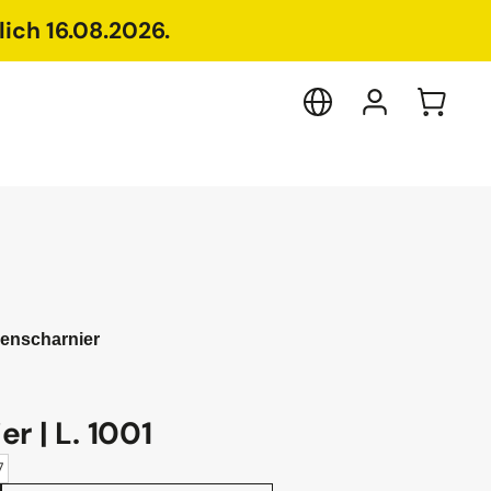
ich 16.08.2026.
enscharnier
r | L. 1001
7