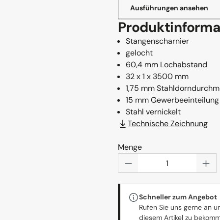
Ausführungen ansehen
Produktinforma
Stangenscharnier
gelocht
60,4 mm Lochabstand
32 x 1 x 3500 mm
1,75 mm Stahldorndurchm
15 mm Gewerbeeinteilung
Stahl vernickelt
Technische Zeichnung
Menge
Produkt Anzahl: Gi
Schneller zum Angebot
Rufen Sie uns gerne an u
diesem Artikel zu bekom