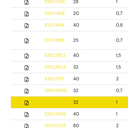
1001.1408
28
1
1001.1469
20
0,7
1001.1844
40
0,8
1001.1886
25
0,7
1001.2852
40
1,5
1001.2853
32
1,5
1001.2917
40
2
1001.4000
32
0,7
1001.4127
32
1
1001.4406
40
1
1001.5027
80
2