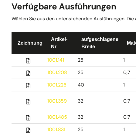
Verfügbare Ausführungen
Wählen Sie aus den untenstehenden Ausführungen. Die akt
Artikel-
aufgeschlagene
Zeichnung
Mat
Nr.
Breite
1001.141
25
1
1001.208
25
0,7
1001.226
40
1
1001.359
32
0,7
1001.485
32
0,7
1001.831
25
1