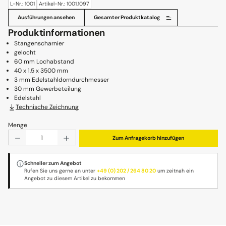
L-Nr.: 1001
Artikel-Nr.: 1001.1097
Ausführungen ansehen
Gesamter Produktkatalog
Produktinformationen
Stangenscharnier
gelocht
60 mm Lochabstand
40 x 1,5 x 3500 mm
3 mm Edelstahldorndurchmesser
30 mm Gewerbeteilung
Edelstahl
Technische Zeichnung
Menge
Produkt Anzahl: Gib den gewünschten Wert ein oder benu
Zum Anfragekorb hinzufügen
Schneller zum Angebot
Rufen Sie uns gerne an unter
+49 (0) 202 / 264 80 20
um zeitnah ein
Angebot zu diesem Artikel zu bekommen