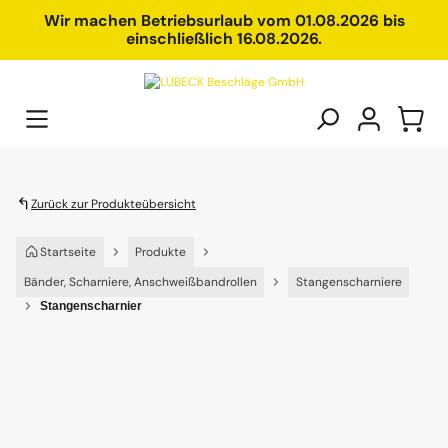
alt springen
Wir machen Betriebsurlaub vom 01.08.2026 bis
einschließlich 16.08.2026.
Zurück zur Produkteübersicht
Startseite
Produkte
Bänder, Scharniere, Anschweißbandrollen
Stangenscharniere
Stangenscharnier
Bildergalerie überspringen