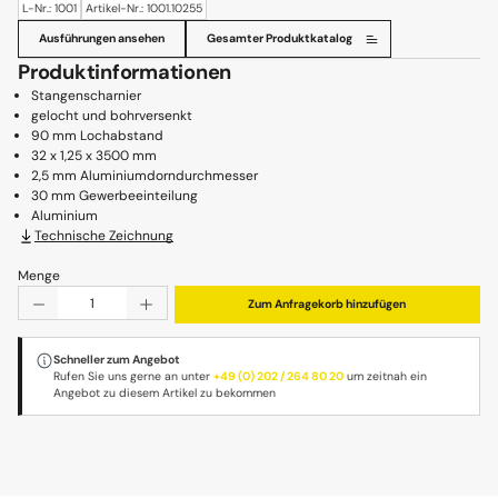
L-Nr.: 1001
Artikel-Nr.: 1001.10255
Ausführungen ansehen
Gesamter Produktkatalog
Produktinformationen
Stangenscharnier
gelocht und bohrversenkt
90 mm Lochabstand
32 x 1,25 x 3500 mm
2,5 mm Aluminiumdorndurchmesser
30 mm Gewerbeeinteilung
Aluminium
Technische Zeichnung
Menge
Produkt Anzahl: Gib den gewünschten Wert ein oder benu
Zum Anfragekorb hinzufügen
Schneller zum Angebot
Rufen Sie uns gerne an unter
+49 (0) 202 / 264 80 20
um zeitnah ein
Angebot zu diesem Artikel zu bekommen