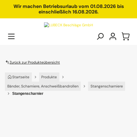
alt springen
Wir machen Betriebsurlaub vom 01.08.2026 bis
einschließlich 16.08.2026.
Zurück zur Produkteübersicht
Startseite
Produkte
Bänder, Scharniere, Anschweißbandrollen
Stangenscharniere
Stangenscharnier
Bildergalerie überspringen