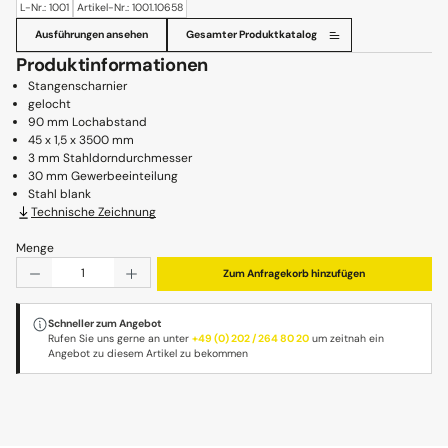
L-Nr.: 1001
Artikel-Nr.: 1001.10658
Ausführungen ansehen
Gesamter Produktkatalog
Produktinformationen
Stangenscharnier
gelocht
90 mm Lochabstand
45 x 1,5 x 3500 mm
3 mm Stahldorndurchmesser
30 mm Gewerbeeinteilung
Stahl blank
Technische Zeichnung
Menge
Produkt Anzahl: Gib den gewünschten Wert ein oder benu
Zum Anfragekorb hinzufügen
Schneller zum Angebot
Rufen Sie uns gerne an unter
+49 (0) 202 / 264 80 20
um zeitnah ein
Angebot zu diesem Artikel zu bekommen