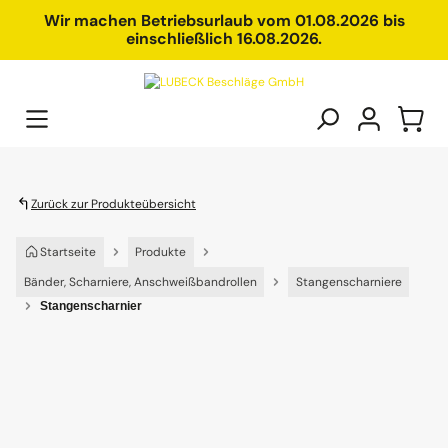
alt springen
Wir machen Betriebsurlaub vom 01.08.2026 bis
einschließlich 16.08.2026.
Zurück zur Produkteübersicht
Startseite
Produkte
Bänder, Scharniere, Anschweißbandrollen
Stangenscharniere
Stangenscharnier
Bildergalerie überspringen