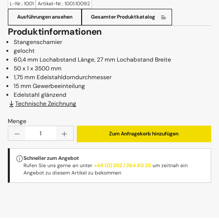
L-Nr.: 1001
Artikel-Nr.: 1001.10092
Ausführungen ansehen
Gesamter Produktkatalog
Produktinformationen
Stangenscharnier
gelocht
60,4 mm Lochabstand Länge, 27 mm Lochabstand Breite
50 x 1 x 3500 mm
1,75 mm Edelstahldorndurchmesser
15 mm Gewerbeeinteilung
Edelstahl glänzend
Technische Zeichnung
Menge
Produkt Anzahl: Gib den gewünschten Wert ein oder benu
Zum Anfragekorb hinzufügen
Schneller zum Angebot
Rufen Sie uns gerne an unter
+49 (0) 202 / 264 80 20
um zeitnah ein
Angebot zu diesem Artikel zu bekommen