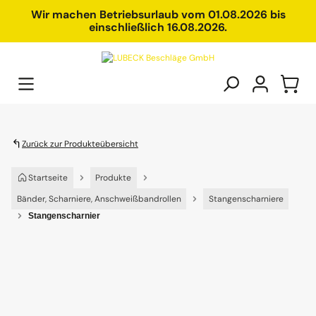
alt springen
Wir machen Betriebsurlaub vom 01.08.2026 bis
einschließlich 16.08.2026.
Zurück zur Produkteübersicht
Startseite
Produkte
Bänder, Scharniere, Anschweißbandrollen
Stangenscharniere
Stangenscharnier
Bildergalerie überspringen