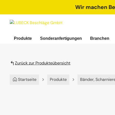
springen
Zur Hauptnavigation springen
Wir machen Bet
Produkte
Sonderanfertigungen
Branchen
Zurück zur Produkteübersicht
Startseite
Produkte
Bänder, Scharnier
Bildergalerie überspringen