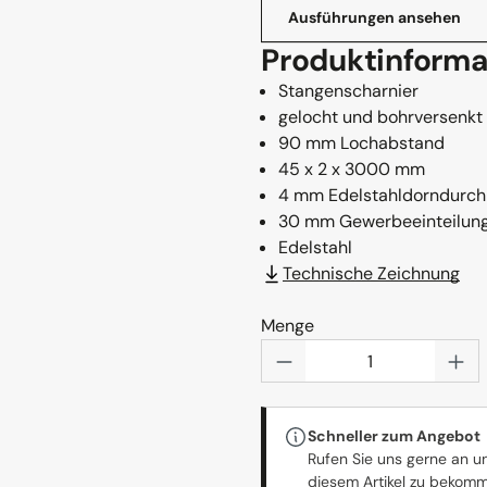
Ausführungen ansehen
Produktinforma
Stangenscharnier
gelocht und bohrversenkt
90 mm Lochabstand
45 x 2 x 3000 mm
4 mm Edelstahldorndurc
30 mm Gewerbeeinteilun
Edelstahl
Technische Zeichnung
Menge
Produkt Anzahl: Gi
Schneller zum Angebot
Rufen Sie uns gerne an u
diesem Artikel zu bekom