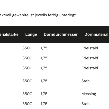
uell gewählte ist jeweils farbig unterlegt.
erialstärke
Länge
Dorndurchmesser
Dornmaterial
3500
1,75
Edelstahl
3500
1,75
Edelstahl
3500
1,75
Edelstahl
3500
1,75
Stahl
3500
1,75
Messing
3500
1,75
Stahl