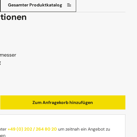
Gesamter Produktkatalog
tionen
hmesser
g
b den gewünschten Wert ein oder benutz
Zum Anfragekorb hinzufügen
nter
+49 (0) 202 / 264 80 20
um zeitnah ein Angebot zu
men