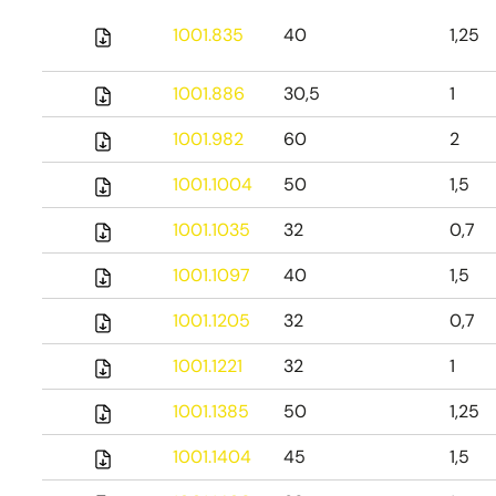
1001.835
40
1,25
1001.886
30,5
1
1001.982
60
2
1001.1004
50
1,5
1001.1035
32
0,7
1001.1097
40
1,5
1001.1205
32
0,7
1001.1221
32
1
1001.1385
50
1,25
1001.1404
45
1,5