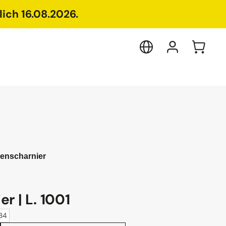
ich 16.08.2026.
enscharnier
r | L. 1001
234