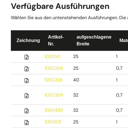
Verfügbare Ausführungen
Wählen Sie aus den untenstehenden Ausführungen. Die akt
Artikel-
aufgeschlagene
Zeichnung
Mat
Nr.
Breite
1001.141
25
1
1001.208
25
0,7
1001.226
40
1
1001.359
32
0,7
1001.485
32
0,7
1001.831
25
1