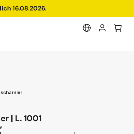
ich 16.08.2026.
scharnier
r | L. 1001
86