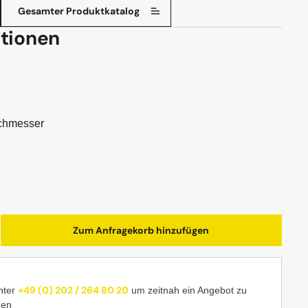
Gesamter Produktkatalog
tionen
chmesser
b den gewünschten Wert ein oder benutze d
Zum Anfragekorb hinzufügen
+49 (0) 202 / 264 80 20
nter
um zeitnah ein Angebot zu
men