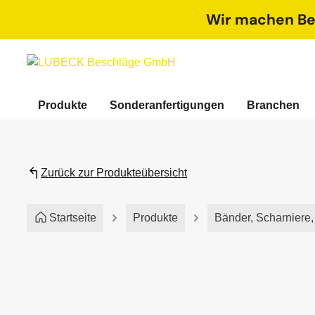
springen
Zur Hauptnavigation springen
Wir machen Bet
Produkte
Sonderanfertigungen
Branchen
Zurück zur Produkteübersicht
Startseite
Produkte
Bänder, Scharniere
Bildergalerie überspringen