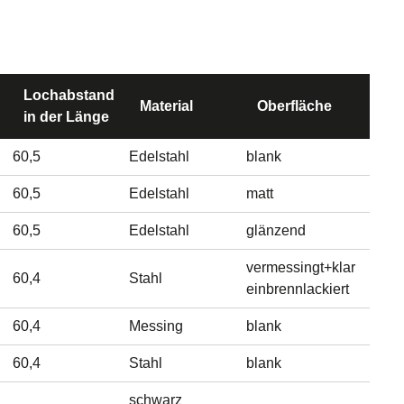
Lochabstand
Material
Oberfläche
in der Länge
60,5
Edelstahl
blank
60,5
Edelstahl
matt
60,5
Edelstahl
glänzend
vermessingt+klar
60,4
Stahl
einbrennlackiert
60,4
Messing
blank
60,4
Stahl
blank
schwarz