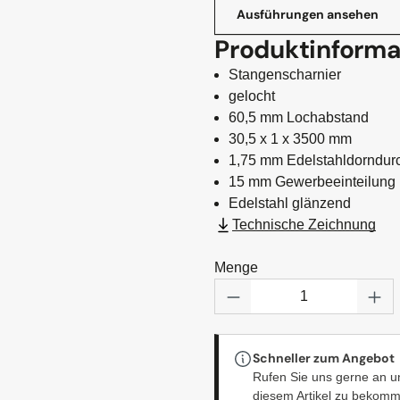
Ausführungen ansehen
Produktinforma
Stangenscharnier
gelocht
60,5 mm Lochabstand
30,5 x 1 x 3500 mm
1,75 mm Edelstahldorndur
15 mm Gewerbeeinteilung
Edelstahl glänzend
Technische Zeichnung
Menge
Produkt Anzahl: Gi
Schneller zum Angebot
Rufen Sie uns gerne an u
diesem Artikel zu bekom