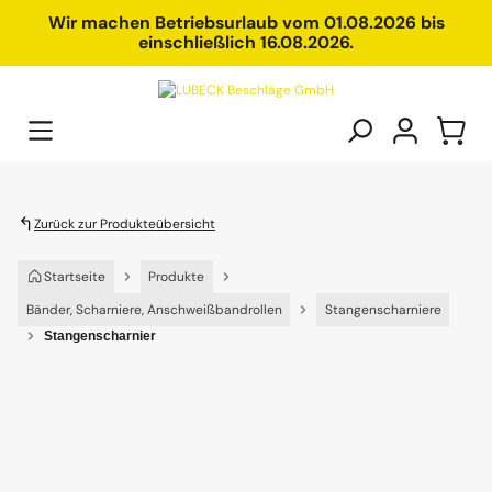
alt springen
Wir machen Betriebsurlaub vom 01.08.2026 bis
einschließlich 16.08.2026.
Zurück zur Produkteübersicht
Startseite
Produkte
Bänder, Scharniere, Anschweißbandrollen
Stangenscharniere
Stangenscharnier
Bildergalerie überspringen