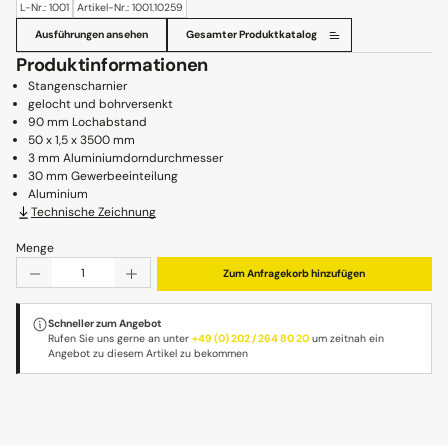
L-Nr.: 1001
Artikel-Nr.: 1001.10259
Ausführungen ansehen
Gesamter Produktkatalog
Produktinformationen
Stangenscharnier
gelocht und bohrversenkt
90 mm Lochabstand
50 x 1,5 x 3500 mm
3 mm Aluminiumdorndurchmesser
30 mm Gewerbeeinteilung
Aluminium
Technische Zeichnung
Menge
Produkt Anzahl: Gib den gewünschten Wert ein oder benu
Zum Anfragekorb hinzufügen
Schneller zum Angebot
Rufen Sie uns gerne an unter
+49 (0) 202 / 264 80 20
um zeitnah ein
Angebot zu diesem Artikel zu bekommen