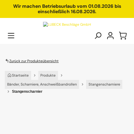
alt springen
Wir machen Betriebsurlaub vom 01.08.2026 bis
einschließlich 16.08.2026.
Zurück zur Produkteübersicht
Startseite
Produkte
Bänder, Scharniere, Anschweißbandrollen
Stangenscharniere
Stangenscharnier
Bildergalerie überspringen