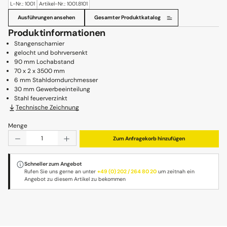
L-Nr.: 1001
Artikel-Nr.: 1001.8101
Ausführungen ansehen
Gesamter Produktkatalog
Produktinformationen
Stangenscharnier
gelocht und bohrversenkt
90 mm Lochabstand
70 x 2 x 3500 mm
6 mm Stahldorndurchmesser
30 mm Gewerbeeinteilung
Stahl feuerverzinkt
Technische Zeichnung
Menge
Produkt Anzahl: Gib den gewünschten Wert ein oder benu
Zum Anfragekorb hinzufügen
Schneller zum Angebot
Rufen Sie uns gerne an unter
+49 (0) 202 / 264 80 20
um zeitnah ein
Angebot zu diesem Artikel zu bekommen