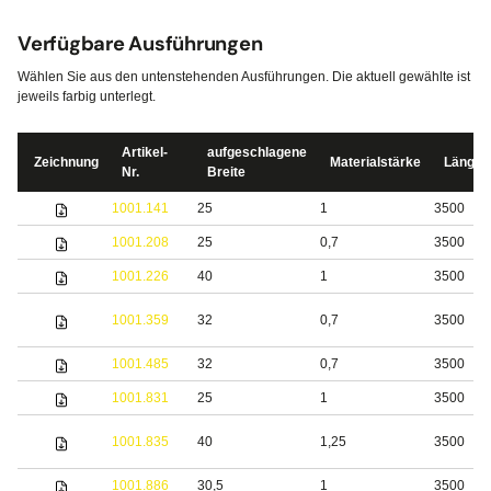
Verfügbare Ausführungen
Wählen Sie aus den untenstehenden Ausführungen. Die aktuell gewählte ist
jeweils farbig unterlegt.
Artikel-
aufgeschlagene
Zeichnung
Materialstärke
Länge
Nr.
Breite
1001.141
25
1
3500
1001.208
25
0,7
3500
1001.226
40
1
3500
1001.359
32
0,7
3500
1001.485
32
0,7
3500
1001.831
25
1
3500
1001.835
40
1,25
3500
1001.886
30,5
1
3500