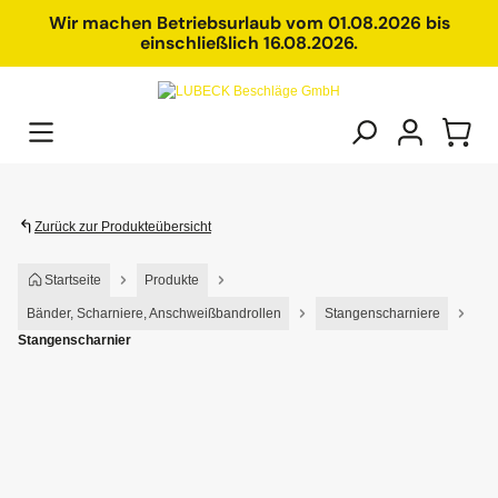
alt springen
Wir machen Betriebsurlaub vom 01.08.2026 bis
einschließlich 16.08.2026.
Zurück zur Produkteübersicht
Startseite
Produkte
Bänder, Scharniere, Anschweißbandrollen
Stangenscharniere
Stangenscharnier
Bildergalerie überspringen