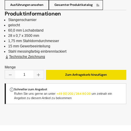
Ausführungen ansehen
Gesamter Produktkatalog
Produktinformationen
Stangenscharnier
gelocht
60,0 mm Lochabstand
28 x 0,7 x 3500 mm
1,75 mm Stahldorndurchmesser
15 mm Gewerbeeinteilung
Stahl messingfarbig einbrennlackiert
Technische Zeichnung
Menge
Produkt Anzahl: Gib den gewünschten Wert ein oder benut
Zum Anfragekorb hinzufügen
Schneller zum Angebot
Rufen Sie uns gerne an unter
+49 (0) 202 / 264 80 20
um zeitnah ein
Angebot zu diesem Artikel zu bekommen