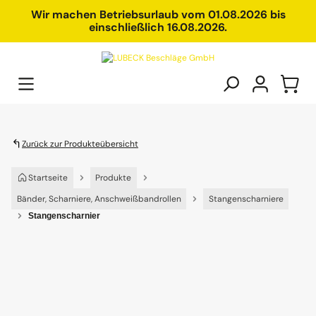
alt springen
Wir machen Betriebsurlaub vom 01.08.2026 bis
einschließlich 16.08.2026.
Zurück zur Produkteübersicht
Startseite
Produkte
Bänder, Scharniere, Anschweißbandrollen
Stangenscharniere
Stangenscharnier
Bildergalerie überspringen