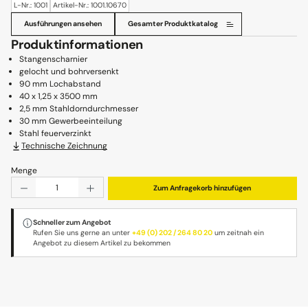
L-Nr.: 1001
Artikel-Nr.: 1001.10670
Ausführungen ansehen
Gesamter Produktkatalog
Produktinformationen
Stangenscharnier
gelocht und bohrversenkt
90 mm Lochabstand
40 x 1,25 x 3500 mm
2,5 mm Stahldorndurchmesser
30 mm Gewerbeeinteilung
Stahl feuerverzinkt
Technische Zeichnung
Menge
Produkt Anzahl: Gib den gewünschten Wert ein oder benu
Zum Anfragekorb hinzufügen
Schneller zum Angebot
Rufen Sie uns gerne an unter
+49 (0) 202 / 264 80 20
um zeitnah ein
Angebot zu diesem Artikel zu bekommen