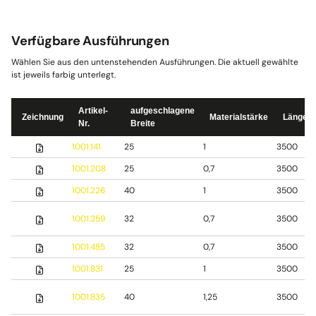
Verfügbare Ausführungen
Wählen Sie aus den untenstehenden Ausführungen. Die aktuell gewählte
ist jeweils farbig unterlegt.
Artikel-
aufgeschlagene
Zeichnung
Materialstärke
Länge
Nr.
Breite
1001.141
25
1
3500
1001.208
25
0,7
3500
1001.226
40
1
3500
1001.359
32
0,7
3500
1001.485
32
0,7
3500
1001.831
25
1
3500
1001.835
40
1,25
3500