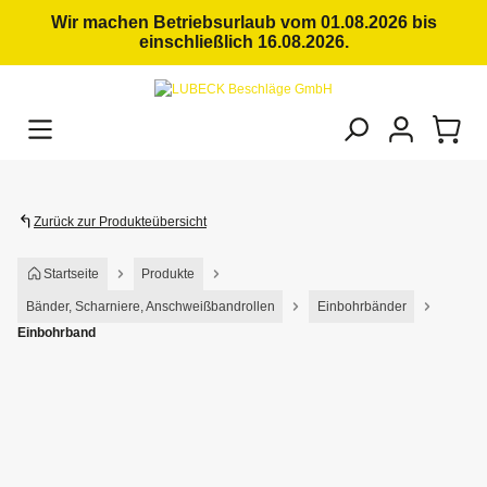
alt springen
Wir machen Betriebsurlaub vom 01.08.2026 bis
einschließlich 16.08.2026.
Zurück zur Produkteübersicht
Startseite
Produkte
Bänder, Scharniere, Anschweißbandrollen
Einbohrbänder
Einbohrband
Bildergalerie überspringen