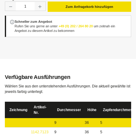
Produkt Anzahl: Gib den gewünschten Wert ein oder benut
Zum Anfragekorb hinzufügen
Schneller zum Angebot
Rufen Sie uns gerne an unter
+49 (0) 202 / 264 80 20
um zeitnah ein
Angebot zu diesem Artikel zu bekommen
Verfügbare Ausführungen
Wählen Sie aus den untenstehenden Ausführungen. Die aktuell gewählte ist
jeweils farbig unterlegt.
Artikel-
Zeichnung
Durchmesser
Höhe
Zapfendurchmess
Nr.
1142.7122
9
36
5
1142.7123
9
36
5